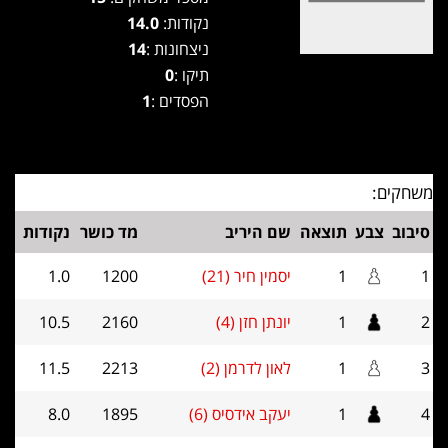
נקודות:
14.0
ניצחונות :
14
תיקו :
0
הפסדים :
1
משחקים:
סיבוב
צבע
תוצאה
שם היריב
מד כושר
נקודות
1
1
יסמין חיר (21)
1200
1.0
2
1
יונתן חזן (4)
2160
10.5
3
1
לאון לדרמן (2)
2213
11.5
4
1
יעקב אידסיס (6)
1895
8.0