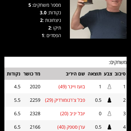
מספר משחקים:
5
נקודות:
3.0
ניצחונות :
2
תיקו :
2
הפסדים :
1
משחקים:
סיבוב
צבע
תוצאה
שם היריב
מד כושר
נקודות
1
1
בועז ויינר (49)
2020
4.5
2
0.5
פבל צ'רנומורדיק (29)
2259
5.5
3
0
יובל יניב (20)
2328
6.5
4
0.5
ערן סטפק (40)
2166
6.5