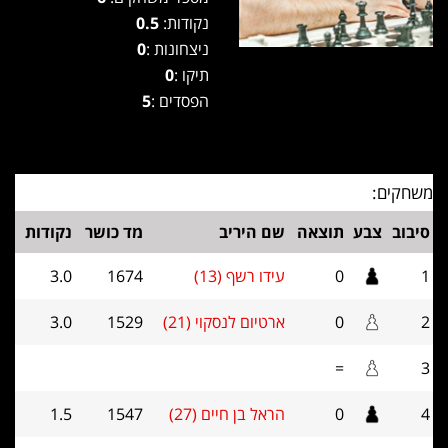
נקודות:
0.5
ניצחונות :
0
תיקו :
0
הפסדים :
5
משחקים:
סיבוב
צבע
תוצאה
שם היריב
מד כושר
נקודות
1
0
עידו רשף (13)
1674
3.0
2
0
ארטיום לנסקוי (21)
1529
3.0
=
3
4
0
הראל בן חיים (27)
1547
1.5