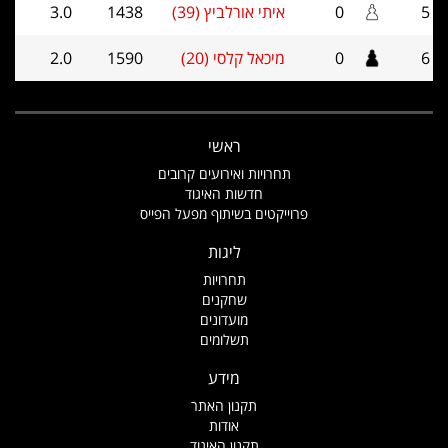
5
0
איתי אורלביץ (39)
1438
3.0
6
0
מיכאל קלסי (20)
1590
2.0
ראשי
תחרויות ואירועים קרובים
חדשות האיגוד
פרוייקטים בשיתוף מפעל הפייס
ליגות
תחרויות
שחקנים
מועדונים
תשלומים
מידע
תקנון האתר
אודות
תקנון האיגוד