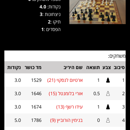
נקודות:
4.0
ניצחונות :
3
תיקו :
2
הפסדים :
1
משחקים:
סיבוב
צבע
תוצאה
שם היריב
מד כושר
נקודות
1
1
ארטיום לנסקוי (21)
1529
3.0
2
0.5
אורי בלומנטל (15)
1646
3.0
3
1
עידו רשף (13)
1674
3.0
4
0
בנימין הורוביץ (9)
1786
5.0