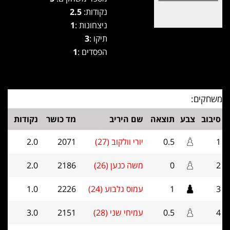
נקודות:
2.5
ניצחונות :
1
תיקו :
3
הפסדים :
1
משחקים:
סיבוב
צבע
תוצאה
שם היריב
מד כושר
נקודות
1
0.5
יורי וולקוב (27)
2071
2.0
2
0
משה כנען (26)
2186
2.0
3
1
עמוס גלבוע (24)
2226
1.0
4
0.5
עמיחי שני (28)
2151
3.0