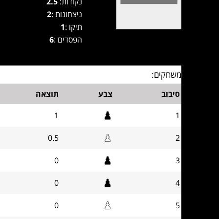
נקודות:
2.5
ניצחונות :
2
תיקו :
1
הפסדים :
6
משחקים:
סיבוב
צבע
תוצאה
1
1
0.5
2
0
3
0
4
0
5