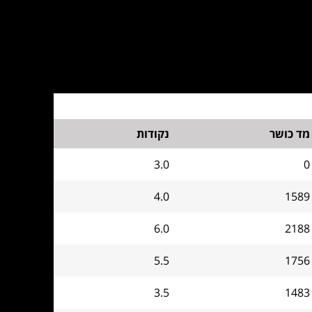
מד כושר
נקודות
3.0
0
4.0
1589
6.0
2188
5.5
1756
3.5
1483