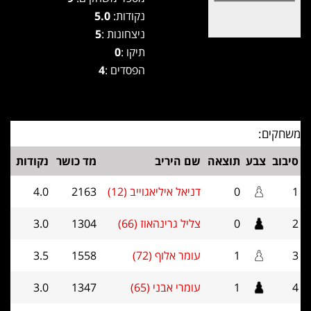
נקודות:
5.0
ניצחונות :
5
תיקו :
0
הפסדים :
4
משחקים:
סיבוב
צבע
תוצאה
שם היריב
מד כושר
נקודות
1
0
דניאל איליאגוייב (12)
2163
4.0
2
0
צליל גרינהאוז (66)
1304
3.0
3
1
עומר אלוף (72)
1558
3.5
4
1
עומרי אבני (65)
1347
3.0