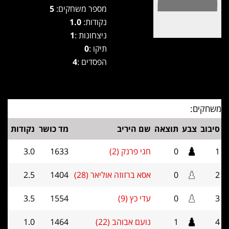
מספר משחקים:
5
נקודות:
1.0
ניצחונות :
1
תיקו :
0
הפסדים :
4
משחקים:
סיבוב
צבע
תוצאה
שם היריב
מד כושר
נקודות
1
0
חגי פרנק (2)
1633
3.0
2
0
אסא ברזוזה אוליאר (28)
1404
2.5
3
0
עדי כץ (9)
1554
3.5
4
1
נועם אבוהב (22)
1464
1.0