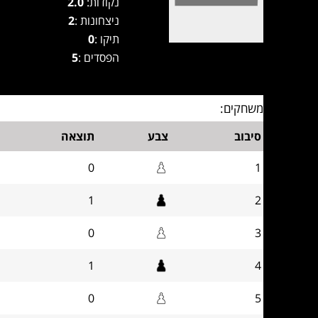
נקודות:
2.0
ניצחונות :
2
תיקו :
0
הפסדים :
5
משחקים:
סיבוב
צבע
תוצאה
0
1
1
2
0
3
1
4
0
5