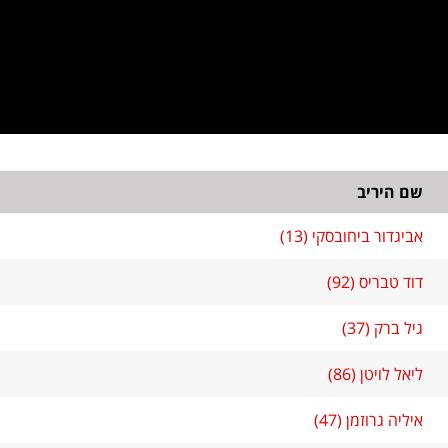
שם היריב
אביגדור ביחובסקי (13)
דוד טבריס (92)
גיל ברק (37)
ליאל לויטן (86)
איליה גרוזמן (47)