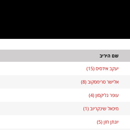
שם היריב
יעקב אידסיס (15)
אלישר סרימסקוב (8)
עופר גליקסון (4)
מיכאל שינקריוב (1)
יונתן חזן (5)