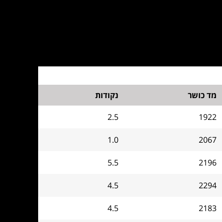
מד כושר
נקודות
2.5
1922
1.0
2067
5.5
2196
4.5
2294
4.5
2183