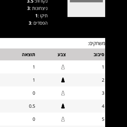
נקודות:
3.5
ניצחונות :
3
תיקו :
1
הפסדים :
3
משחקים:
סיבוב
צבע
תוצאה
1
1
1
2
0
3
0.5
4
0
5