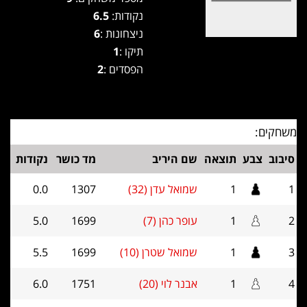
נקודות:
6.5
ניצחונות :
6
תיקו :
1
הפסדים :
2
משחקים:
סיבוב
צבע
תוצאה
שם היריב
מד כושר
נקודות
1
1
שמואל עדן (32)
1307
0.0
2
1
עופר כהן (7)
1699
5.0
3
1
שמואל שטרן (10)
1699
5.5
4
1
אבנר לוי (20)
1751
6.0