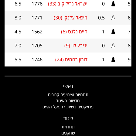
5
0
ישראל גריליקוב (33)
1776
6.5
6
0.5
מיכאל צלנקו (30)
1771
8.0
7
1
חיים גלנט (6)
1562
4.5
8
0
יניב2 לוי (9)
1705
7.0
9
1
דורון רחמים (24)
1746
5.5
ראשי
תחרויות ואירועים קרובים
חדשות האיגוד
פרוייקטים בשיתוף מפעל הפייס
ליגות
תחרויות
שחקנים