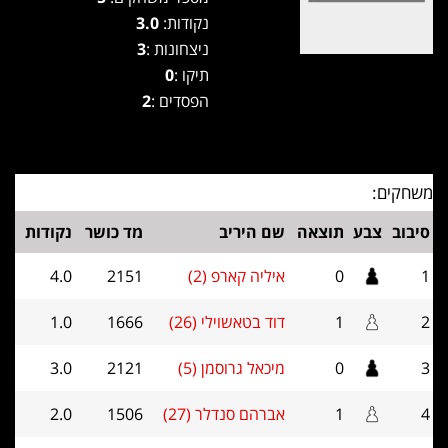
נקודות:
3.0
ניצחונות :
3
תיקו :
0
הפסדים :
2
משחקים:
סיבוב
צבע
תוצאה
שם היריב
מד כושר
נקודות
1
0
איליה קארפ (2)
2151
4.0
2
1
דוד בטאשוילי (26)
1666
1.0
3
0
מיכאל גרוסמן (5)
2121
3.0
4
1
אברהם סנדלר (27)
1506
2.0