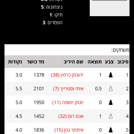
ניצחונות :
5
תיקו :
1
הפסדים :
3
משחקים:
סיבוב
צבע
תוצאה
שם היריב
מד כושר
נקודות
1
1
יהונתן כרמין (38)
1378
3.0
2
0.5
איתי וסטרייך (7)
2101
5.5
3
0
יונתן יושפה (11)
1950
5.0
4
1
אגם רום (32)
1452
4.5
5
0
איתמר גפן (15)
1836
4.0