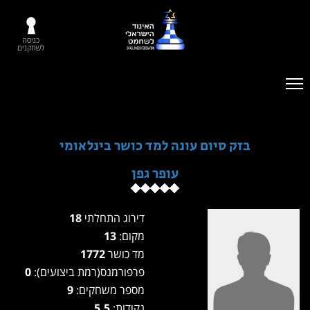
כניסה
לשחקנים
בזק סיום עונה למד כושר בינלאומי
עופר גפן
דירוג התחלתי
18
מקום:
13
מד כושר
1772
פרפורמנס(רמת ביצועים):
0
מספר משחקים:
9
נקודות:
5.5