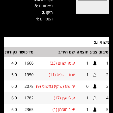
ניצחונות :
8
תיקו :
0
הפסדים :
1
משחקים:
סיבוב
צבע
תוצאה
שם היריב
מד כושר
נקודות
1
1
עומר שחם (23)
1666
4.0
2
1
יונתן יושפה (11)
1950
5.0
3
0
יהושע (שוקי) נחשוני (9)
2078
6.0
4
1
עילי זקין (17)
1782
6.0
5
1
יאיר הופמן (1)
2365
6.0