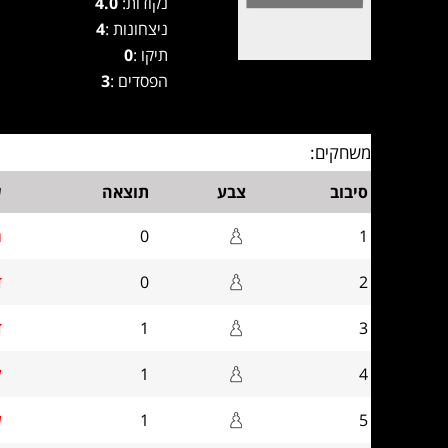
נקודות:
4.0
ניצחונות :
4
תיקו :
0
הפסדים :
3
משחקים:
סיבוב
צבע
תוצאה
ש
1
0
ג
2
0
ד
3
1
ד
4
1
ל
5
1
ע