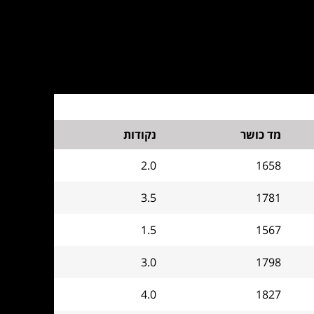
מד כושר
נקודות
2.0
1658
3.5
1781
1.5
1567
3.0
1798
4.0
1827