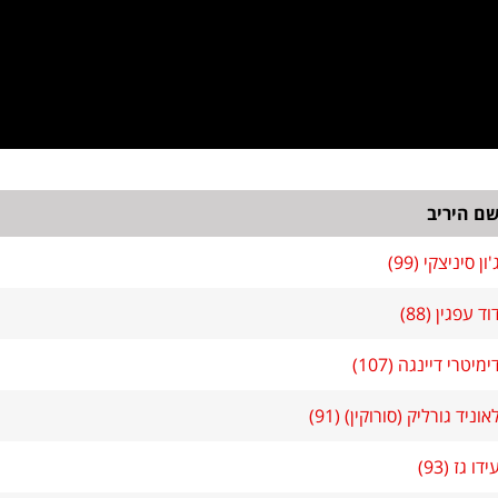
ם היריב
'ון סיניצקי (99)
וד עפגין (88)
ימיטרי דיינגה (107)
אוניד גורליק (סורוקין) (91)
ידו גז (93)