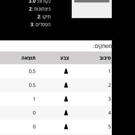
נקודות:
3.0
ניצחונות :
2
תיקו :
2
הפסדים :
3
משחקים:
סיבוב
צבע
תוצאה
0.5
1
0.5
2
1
3
0
4
0
5