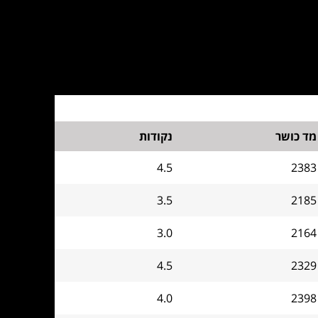
מד כושר
נקודות
4.5
2383
3.5
2185
3.0
2164
4.5
2329
4.0
2398