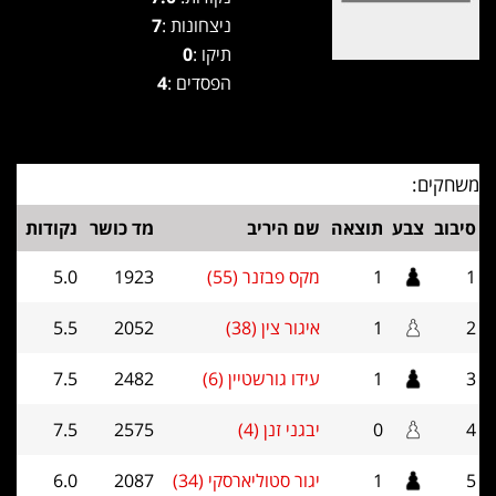
ניצחונות :
7
תיקו :
0
הפסדים :
4
משחקים:
סיבוב
צבע
תוצאה
שם היריב
מד כושר
נקודות
1
1
מקס פבזנר (55)
1923
5.0
2
1
איגור צין (38)
2052
5.5
3
1
עידו גורשטיין (6)
2482
7.5
4
0
יבגני זנן (4)
2575
7.5
5
1
יגור סטוליארסקי (34)
2087
6.0