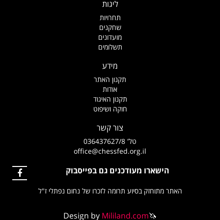
ליגות
תחרויות
שחקנים
מועדונים
תשלומים
מידע
תקנון האתר
אודות
תקנון האיגוד
חוקה ושיפוט
צור קשר
טל' 036437627/8
office@chessfed.org.il
הישארו מעודכנים גם בפייסבוק
האתר מתוחזק בסיוע תרומה לזכרו של נחום נפתלי ז"ל
Design by
Mililand.com
🦄