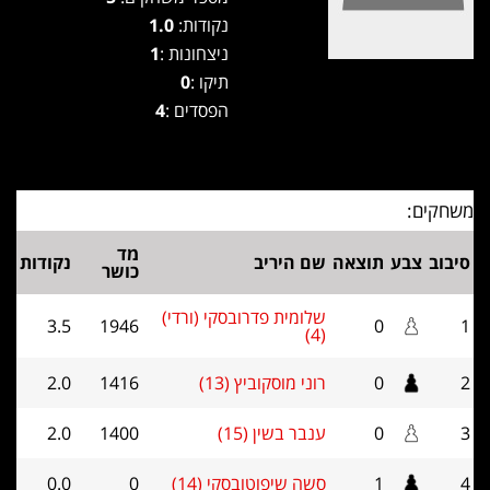
נקודות:
1.0
ניצחונות :
1
תיקו :
0
הפסדים :
4
משחקים:
מד
סיבוב
צבע
תוצאה
שם היריב
נקודות
כושר
שלומית פדרובסקי (ורדי)
3.5
1946
0
1
(4)
2
0
רוני מוסקוביץ (13)
1416
2.0
3
0
ענבר בשין (15)
1400
2.0
4
1
סשה שיפוטובסקי (14)
0
0.0