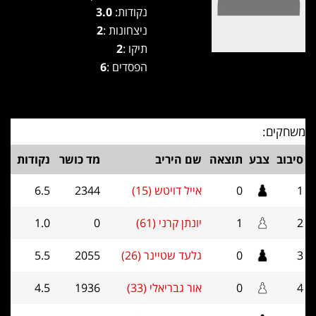
נקודות:
3.0
ניצחונות :
2
תיקו :
2
הפסדים :
6
משחקים:
סיבוב
צבע
תוצאה
שם היריב
מד כושר
נקודות
1
0
אייל דויטש (15)
2344
6.5
2
1
יונתן קרני (61)
0
1.0
3
0
גלעד שטיינר (26)
2055
5.5
4
0
אור גבריאלי (33)
1936
4.5