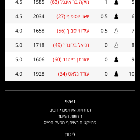
5
1
מיקה בר אינגל (63)
1585
4.5
6
0.5
יואב יוסופוף (27)
2034
4.5
7
0.5
עידו וייסבוך (56)
1658
4.0
8
0
דניאל בלונדר (49)
1718
5.0
9
0
יהונתן בייטנר (60)
1606
5.0
10
0
עודד גלאט (34)
1928
4.0
ראשי
תחרויות ואירועים קרובים
חדשות האיגוד
פרוייקטים בשיתוף מפעל הפייס
ליגות