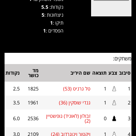
נקודות:
5.5
ניצחונות :
5
תיקו :
1
הפסדים :
1
משחקים:
מד
סיבוב
צבע
תוצאה
שם היריב
נקודות
כושר
1
1
טל גרניט (53)
1825
2.5
2
1
גנדי שוסקין (36)
1961
3.5
זבולון (לאוניד) גופשטיין
6.0
2536
0
3
(2)
4
1
ויקטור וינוגרדוב (24)
2109
3.0