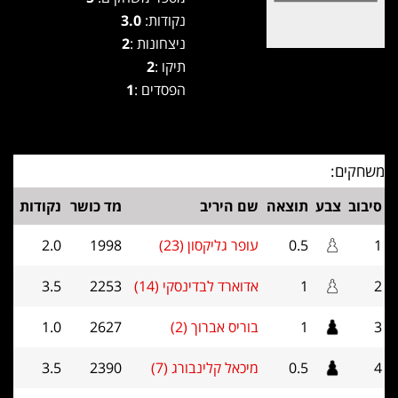
נקודות:
3.0
ניצחונות :
2
תיקו :
2
הפסדים :
1
משחקים:
סיבוב
צבע
תוצאה
שם היריב
מד כושר
נקודות
1
0.5
עופר גליקסון (23)
1998
2.0
2
1
אדוארד לבדינסקי (14)
2253
3.5
3
1
בוריס אברוך (2)
2627
1.0
4
0.5
מיכאל קלינבורג (7)
2390
3.5