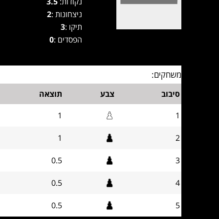
נקודות:
3.5
ניצחונות :
2
תיקו :
3
הפסדים :
0
משחקים:
סיבוב
צבע
תוצאה
1
1
1
2
0.5
3
0.5
4
0.5
5