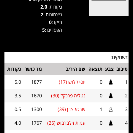
נקודות:
2.0
ניצחונות :
2
תיקו :
0
הפסדים :
5
משחקים:
סיבוב
צבע
תוצאה
שם היריב
מד כושר
נקודות
1
0
יוסי קלוש (17)
1877
5.0
2
0
נטליה פרנקל (30)
1670
3.5
3
1
שרגא צבן (39)
1300
0.5
4
0
עמית זילברבוש (26)
1767
4.0