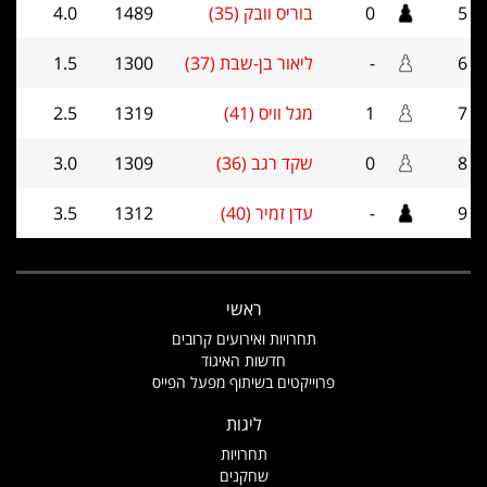
5
0
בוריס וובק (35)
1489
4.0
6
-
ליאור בן-שבת (37)
1300
1.5
7
1
מגל וויס (41)
1319
2.5
8
0
שקד רגב (36)
1309
3.0
9
-
עדן זמיר (40)
1312
3.5
ראשי
תחרויות ואירועים קרובים
חדשות האיגוד
פרוייקטים בשיתוף מפעל הפייס
ליגות
תחרויות
שחקנים