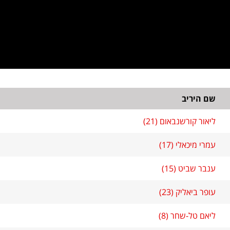
שם היריב
ליאור קורשנבאום (21)
עמרי מיכאלי (17)
ענבר שביט (15)
עופר ביאליק (23)
ליאם טל-שחר (8)