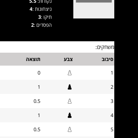
נקודות:
5.5
ניצחונות :
4
תיקו :
3
הפסדים :
2
משחקים:
סיבוב
צבע
תוצאה
0
1
1
2
0.5
3
1
4
0.5
5