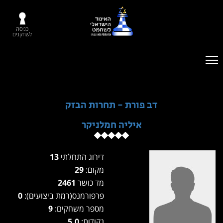
כניסה
לשחקנים
דב פורת - תחרות הבזק
איליה חמלניקר
דירוג התחלתי
13
מקום:
29
מד כושר
2461
פרפורמנס(רמת ביצועים):
0
מספר משחקים:
9
נקודות:
5.0