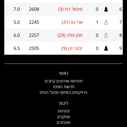
6
0
מיכאל רויז (3)
2608
7.0
7
1
ארי גוז (31)
2245
5.0
8
0
מתן פולג (29)
2257
6.0
9
0
יבגני זנן (9)
2505
6.5
ראשי
תחרויות ואירועים קרובים
חדשות האיגוד
פרוייקטים בשיתוף מפעל הפייס
ליגות
תחרויות
שחקנים
מועדונים