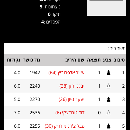
ניצחונות :
5
תיקו :
0
הפסדים :
4
משחקים:
סיבוב
צבע
תוצאה
שם היריב
מד כושר
נקודות
1
1
אשר אלפרוביץ (64)
1942
4.0
2
1
יבגני חזן (38)
2240
6.0
3
1
יעקב סיון (26)
2270
5.0
4
0
דוד גורודצקי (6)
2536
7.0
5
1
פבל צ'רנומורדיק (30)
2255
6.0