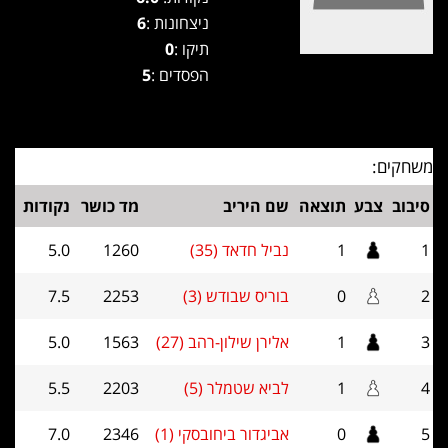
ניצחונות :
6
תיקו :
0
הפסדים :
5
משחקים:
סיבוב
צבע
תוצאה
שם היריב
מד כושר
נקודות
1
1
נביל חדאד (35)
1260
5.0
2
0
בוריס שבודש (3)
2253
7.5
3
1
אלירן שילון-רהב (27)
1563
5.0
4
1
לביא שטמלר (5)
2203
5.5
5
0
אביגדור ביחובסקי (1)
2346
7.0