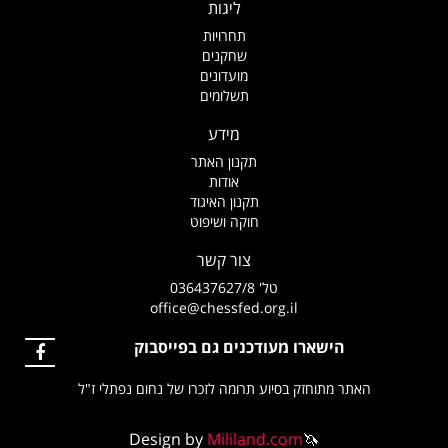
ליגות
תחרויות
שחקנים
מועדונים
תשלומים
מידע
תקנון האתר
אודות
תקנון האיגוד
חוקה ושיפוט
צור קשר
טל' 036437627/8
office@chessfed.org.il
הישארו מעודכנים גם בפייסבוק
האתר מתוחזק בסיוע תרומה לזכרו של נחום נפתלי ז"ל
Design by
Mililand.com
🦄