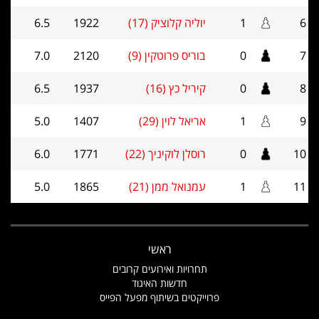
6
1
יוליה קלוציק (17)
1922
6.5
7
0
בוריס פרוטקין (9)
2120
7.0
8
0
קיריל כץ (16)
1937
6.5
9
1
אריאל לוין (29)
1407
5.0
10
0
רוסלן לוקיניך (22)
1771
6.0
11
1
עמנואל ממן (21)
1865
5.0
ראשי
תחרויות ואירועים קרובים
חדשות האיגוד
פרוייקטים בשיתוף מפעל הפייס