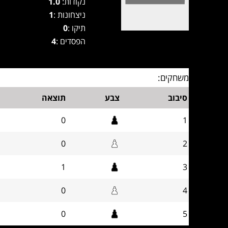
נקודות:
1.0
ניצחונות :
1
תיקו :
0
הפסדים :
4
משחקים:
סיבוב
צבע
תוצאה
0
1
0
2
1
3
0
4
0
5