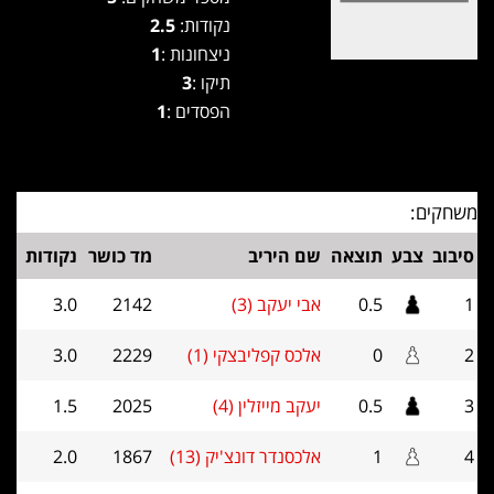
נקודות:
2.5
ניצחונות :
1
תיקו :
3
הפסדים :
1
משחקים:
סיבוב
צבע
תוצאה
שם היריב
מד כושר
נקודות
1
0.5
אבי יעקב (3)
2142
3.0
2
0
אלכס קפליבצקי (1)
2229
3.0
3
0.5
יעקב מייזלין (4)
2025
1.5
4
1
אלכסנדר דונצ'יק (13)
1867
2.0