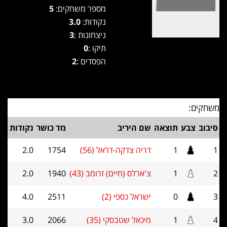
מספר משחקים:
5
נקודות:
3.0
ניצחונות :
3
תיקו :
0
הפסדים :
2
משחקים:
סיבוב
צבע
תוצאה
שם היריב
מד כושר
נקודות
1
1
דריה צדקה-דראל (56)
1754
2.0
2
1
צ'ארלס (חיים) זרומב (43)
1940
2.0
3
0
ישראל כספי (2)
2511
4.0
4
1
מיכאל שטבסקי (35)
2066
3.0