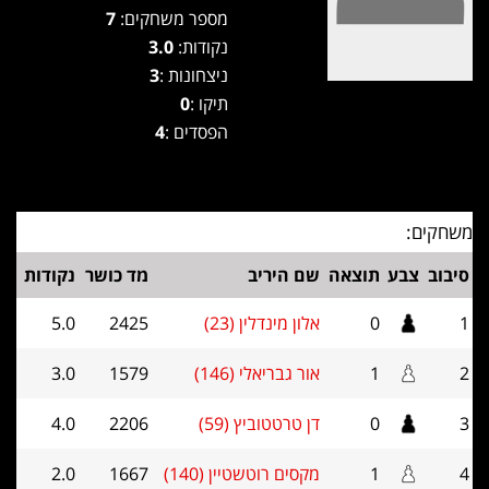
מספר משחקים:
7
נקודות:
3.0
ניצחונות :
3
תיקו :
0
הפסדים :
4
משחקים:
סיבוב
צבע
תוצאה
שם היריב
מד כושר
נקודות
1
0
אלון מינדלין (23)
2425
5.0
2
1
אור גבריאלי (146)
1579
3.0
3
0
דן טרטטוביץ (59)
2206
4.0
4
1
מקסים רוטשטיין (140)
1667
2.0