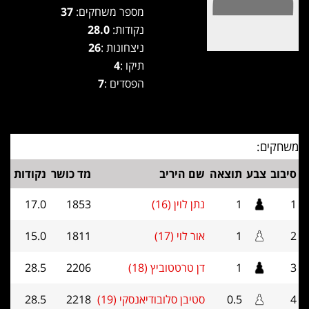
מספר משחקים:
37
נקודות:
28.0
ניצחונות :
26
תיקו :
4
הפסדים :
7
משחקים:
סיבוב
צבע
תוצאה
שם היריב
מד כושר
נקודות
1
1
נתן לוין (16)
1853
17.0
2
1
אור לוי (17)
1811
15.0
3
1
דן טרטטוביץ (18)
2206
28.5
4
0.5
סטיבן סלובודיאנסקי (19)
2218
28.5