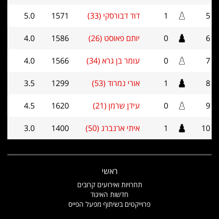
5
1
דוד דבורסקי (33)
1571
5.0
6
0
יותם פאוסט (26)
1586
4.0
7
0
עומר בן גרא (34)
1566
4.0
8
1
אורי נמרוד (53)
1299
3.5
9
0
עידן שרמן (21)
1620
4.5
10
1
איתי ארנברג (50)
1400
3.0
ראשי
תחרויות ואירועים קרובים
חדשות האיגוד
פרוייקטים בשיתוף מפעל הפייס