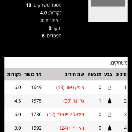
מספר משחקים:
10
נקודות:
4.0
ניצחונות :
4
תיקו :
0
הפסדים :
6
משחקים:
סיבוב
צבע
תוצאה
שם היריב
מד כושר
נקודות
1
0
אופק נאור (18)
1649
6.0
2
1
גל זנד (29)
1575
4.5
3
0
מיכאל שיינפלד (12)
1736
6.0
4
0
מאיר לוי (24)
1592
3.0