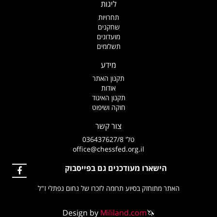
ליגות
תחרויות
שחקנים
מועדונים
תשלומים
מידע
תקנון האתר
אודות
תקנון האיגוד
חוקה ושיפוט
צור קשר
טל' 036437627/8
office@chessfed.org.il
הישארו מעודכנים גם בפייסבוק
האתר מתוחזק בסיוע תרומה לזכרו של נחום נפתלי ז"ל
Design by
Mililand.com
🦄