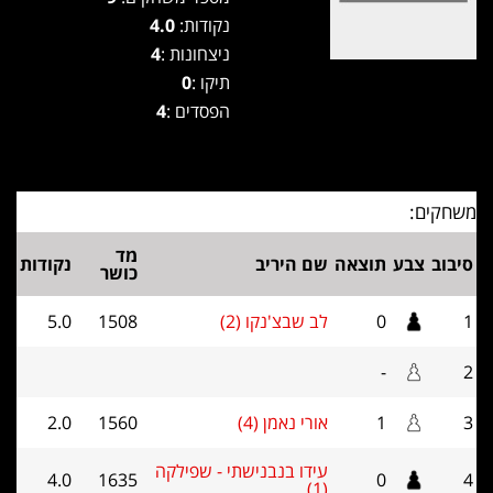
נקודות:
4.0
ניצחונות :
4
תיקו :
0
הפסדים :
4
משחקים:
מד
סיבוב
צבע
תוצאה
שם היריב
נקודות
כושר
1
0
לב שבצ'נקו (2)
1508
5.0
-
2
3
1
אורי נאמן (4)
1560
2.0
עידו בנבנישתי - שפילקה
4.0
1635
0
4
(1)