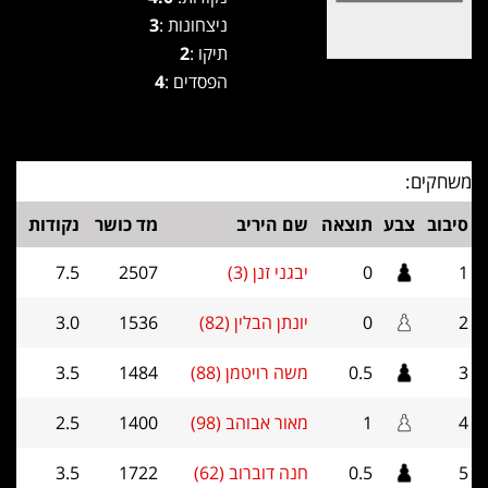
ניצחונות :
3
תיקו :
2
הפסדים :
4
משחקים:
סיבוב
צבע
תוצאה
שם היריב
מד כושר
נקודות
1
0
יבגני זנן (3)
2507
7.5
2
0
יונתן הבלין (82)
1536
3.0
3
0.5
משה רויטמן (88)
1484
3.5
4
1
מאור אבוהב (98)
1400
2.5
5
0.5
חנה דוברוב (62)
1722
3.5