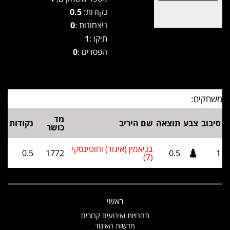
נקודות:
0.5
ניצחונות :
0
תיקו :
1
הפסדים :
0
משחקים:
מד
סיבוב
צבע
תוצאה
שם היריב
נקודות
כושר
בניאמין (איגור) וחוטינסקי
0.5
1772
0.5
1
(7)
ראשי
תחרויות ואירועים קרובים
חדשות האיגוד