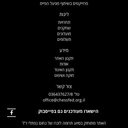
פרוייקטים בשיתוף מפעל הפייס
ליגות
תחרויות
שחקנים
מועדונים
תשלומים
מידע
תקנון האתר
אודות
תקנון האיגוד
חוקה ושיפוט
צור קשר
טל' 036437627/8
office@chessfed.org.il
הישארו מעודכנים גם בפייסבוק
האתר מתוחזק בסיוע תרומה לזכרו של נחום נפתלי ז"ל