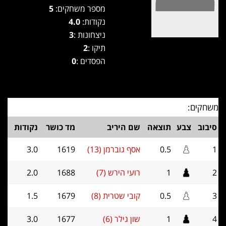
מספר משחקים:
5
נקודות:
4.0
ניצחונות :
3
תיקו :
2
הפסדים :
0
משחקים:
סיבוב
צבע
תוצאה
שם היריב
מד כושר
נקודות
1
0.5
אסף גוברמן (13)
1619
3.0
2
1
רועי הירש (7)
1688
2.0
3
0.5
קובי שטרית (8)
1679
1.5
4
1
שון גילר (6)
1677
3.0