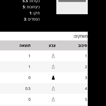
נקודות:
5.5
ניצחונות :
5
תיקו :
1
הפסדים :
3
משחקים:
סיבוב
צבע
תוצאה
1
1
1
2
0
3
0.5
4
0
5