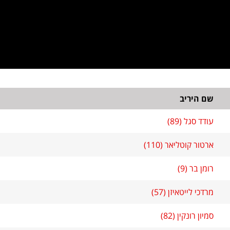
שם היריב
עודד סגל (89)
ארטור קוטליאר (110)
רומן בר (9)
מרדכי לייטאיזן (57)
סמיון רונקין (82)