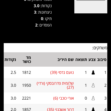
נקודות:
3.0
ניצחונות :
3
תיקו :
0
הפסדים :
2
משחקים:
מד
סיבוב
צבע
תוצאה
שם היריב
נקודות
כושר
1
1
נועם גדסי (39)
1812
2.5
שלומית פדרובסקי (ורדי)
3.0
1950
1
2
(27)
3
0
אורי כוכבי (6)
2221
3.0
4
1
דרור אשכנזי (35)
1857
2.0