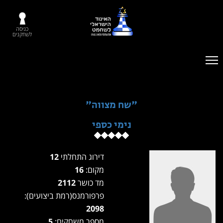
כניסה
לשחקנים
"שח מצווה"
נימי כספי
דירוג התחלתי
12
מקום:
16
מד כושר
2112
פרפורמנס(רמת ביצועים):
2098
מספר משחקים:
5