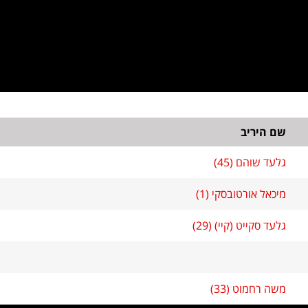
שם היריב
גלעד שוהם (45)
מיכאל אורטובסקי (1)
גלעד סקייט (קיי) (29)
משה רחמוט (33)