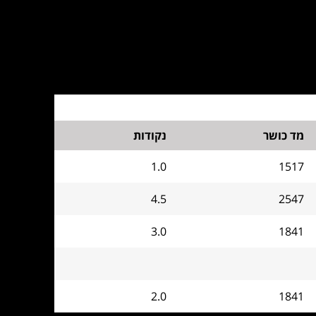
מד כושר
נקודות
1.0
1517
4.5
2547
3.0
1841
2.0
1841