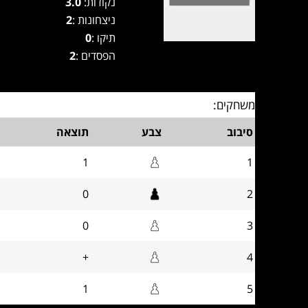
נקודות:
3.0
ניצחונות :
2
תיקו :
0
הפסדים :
2
משחקים:
סיבוב
צבע
תוצאה
1
1
0
2
0
3
+
4
1
5