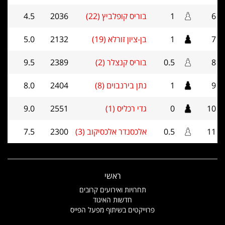
6
1
בוריס קופלביץ (22)
2036
4.5
7
1
בן-ציון זורלא (19)
2132
5.0
8
0.5
בוריס קנצלר (2)
2389
9.5
9
1
נתן בירנבוים (8)
2404
8.0
10
0
גדי רכליס (1)
2551
9.0
11
0.5
אלכסנדר אלכסיקוב (3)
2300
7.5
ראשי
תחרויות ואירועים קרובים
חדשות האיגוד
פרוייקטים בשיתוף מפעל הפייס