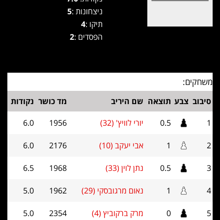
ניצחונות :
5
תיקו :
4
הפסדים :
2
משחקים:
סיבוב
צבע
תוצאה
שם היריב
מד כושר
נקודות
1
0.5
יורי לוויץ' (32)
1956
6.0
2
1
אבי יעקב (10)
2176
6.0
3
0.5
נתן לוין (33)
1968
6.5
4
1
נאום מרגובסקי (29)
1962
5.0
5
0
מרק ברקוביץ (4)
2354
5.0