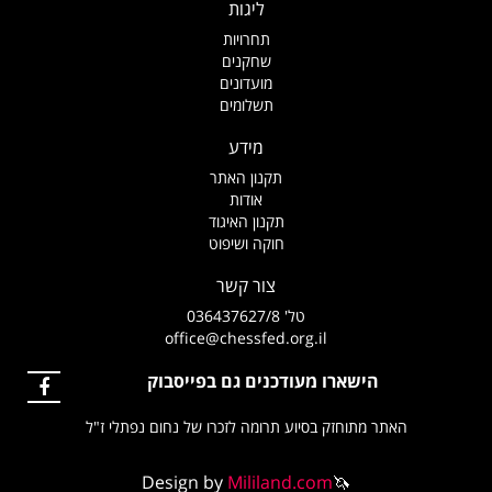
ליגות
תחרויות
שחקנים
מועדונים
תשלומים
מידע
תקנון האתר
אודות
תקנון האיגוד
חוקה ושיפוט
צור קשר
טל' 036437627/8
office@chessfed.org.il
הישארו מעודכנים גם בפייסבוק
האתר מתוחזק בסיוע תרומה לזכרו של נחום נפתלי ז"ל
Design by
Mililand.com
🦄