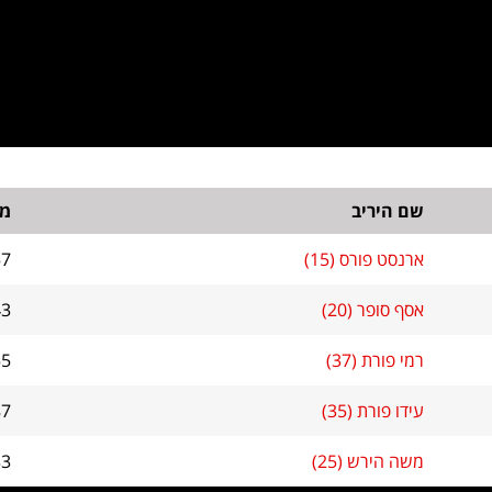
שם היריב
מד
ארנסט פורס (15)
57
אסף סופר (20)
43
רמי פורת (37)
55
עידו פורת (35)
87
משה הירש (25)
33