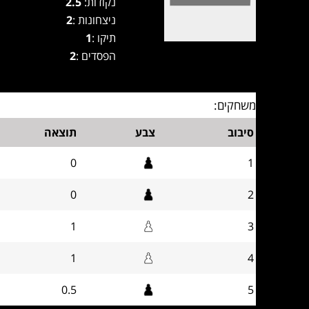
נקודות:
2.5
ניצחונות :
2
תיקו :
1
הפסדים :
2
משחקים:
סיבוב
צבע
תוצאה
0
1
0
2
1
3
1
4
0.5
5