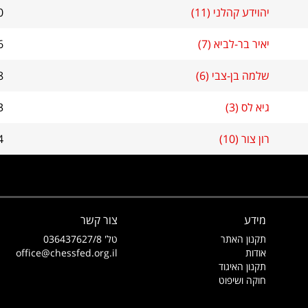
יהוידע קהלני (11)
0
יאיר בר-לביא (7)
6
שלמה בן-צבי (6)
8
גיא לס (3)
3
רון צור (10)
4
מידע
צור קשר
תקנון האתר
טל' 036437627/8
אודות
office@chessfed.org.il
תקנון האיגוד
חוקה ושיפוט