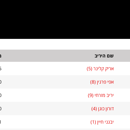
שם היריב
מ
אריק קלינר (5)
5
אפי פרגין (8)
0
יריב מזרחי (9)
0
דורון כוגן (4)
0
יבגני חיין (1)
1