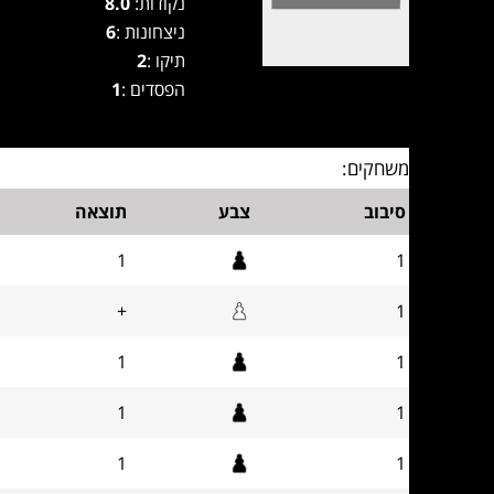
נקודות:
8.0
ניצחונות :
6
תיקו :
2
הפסדים :
1
משחקים:
סיבוב
צבע
תוצאה
1
1
+
1
1
1
1
1
1
1