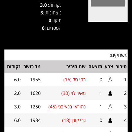
נקודות:
3.0
ניצחונות :
3
תיקו :
0
הפסדים :
6
משחקים:
סיבוב
צבע
תוצאה
שם היריב
מד כושר
נקודות
1
0
רמי טל (16)
1955
6.0
2
1
מאיר לוי (30)
1620
2.0
3
1
נהוראי בנאיבגי (45)
1250
3.0
4
0
גרי קורן (18)
1934
6.0