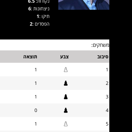
נקודות:
6.5
ניצחונות :
6
תיקו :
1
הפסדים :
2
משחקים:
סיבוב
צבע
תוצאה
1
1
1
2
1
3
0
4
1
5