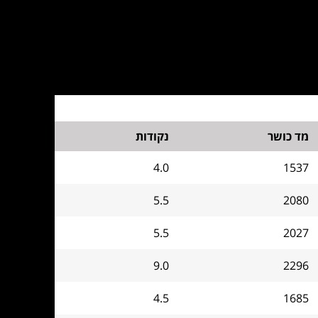
מד כושר
נקודות
4.0
1537
5.5
2080
5.5
2027
9.0
2296
4.5
1685