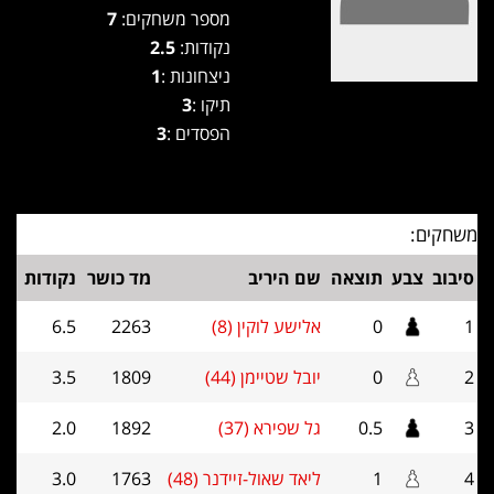
מספר משחקים:
7
נקודות:
2.5
ניצחונות :
1
תיקו :
3
הפסדים :
3
משחקים:
סיבוב
צבע
תוצאה
שם היריב
מד כושר
נקודות
1
0
אלישע לוקין (8)
2263
6.5
2
0
יובל שטיימן (44)
1809
3.5
3
0.5
גל שפירא (37)
1892
2.0
4
1
ליאד שאול-זיידנר (48)
1763
3.0