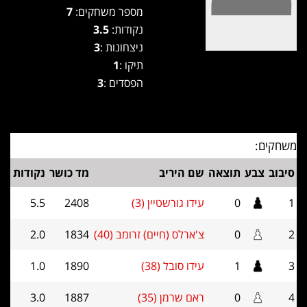
מספר משחקים:
7
נקודות:
3.5
ניצחונות :
3
תיקו :
1
הפסדים :
3
משחקים:
סיבוב
צבע
תוצאה
שם היריב
מד כושר
נקודות
1
0
עידו גורשטיין (3)
2408
5.5
2
0
צ'ארלס (חיים) זרומב (40)
1834
2.0
3
1
עידו סובל (38)
1890
1.0
4
0
ראם שרמן (35)
1887
3.0