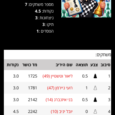
מספר משחקים:
7
נקודות:
4.5
ניצחונות :
3
תיקו :
3
הפסדים :
1
משחקים:
סיבוב
צבע
תוצאה
שם היריב
מד כושר
נקודות
1
0.5
ליאור וטשטיין (49)
1725
3.0
2
1
רועי ניירמן (47)
1781
3.0
3
0.5
בני איזנברג (14)
2142
3.0
4
0
יובל יניב (10)
2242
4.5