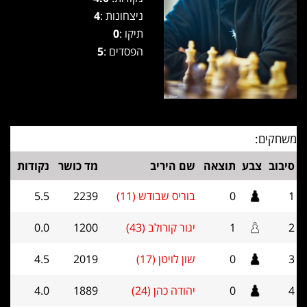
ניצחונות :
4
תיקו :
0
הפסדים :
5
משחקים:
סיבוב
צבע
תוצאה
שם היריב
מד כושר
נקודות
1
0
בוריס שבודש (11)
2239
5.5
2
1
יגור קורולב (43)
1200
0.0
3
0
שון לויטן (17)
2019
4.5
4
0
יהודה כהן (24)
1889
4.0