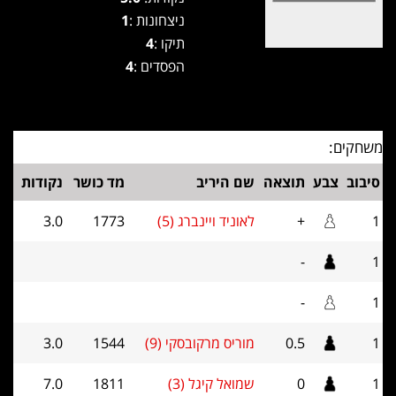
ניצחונות :
1
תיקו :
4
הפסדים :
4
משחקים:
סיבוב
צבע
תוצאה
שם היריב
מד כושר
נקודות
1
+
לאוניד ויינברג (5)
1773
3.0
-
1
-
1
1
0.5
מוריס מרקובסקי (9)
1544
3.0
1
0
שמואל קיגל (3)
1811
7.0