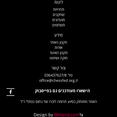
ליגות
תחרויות
שחקנים
מועדונים
תשלומים
מידע
תקנון האתר
אודות
תקנון האיגוד
חוקה ושיפוט
צור קשר
טל' 036437627/8
office@chessfed.org.il
הישארו מעודכנים גם בפייסבוק
האתר מתוחזק בסיוע תרומה לזכרו של נחום נפתלי ז"ל
Design by
Mililand.com
🦄