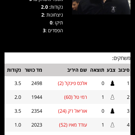
נקודות:
2.0
ניצחונות :
2
תיקו :
0
הפסדים :
3
משחקים:
סיבוב
צבע
תוצאה
שם היריב
מד כושר
נקודות
1
0
אלכס פינקל (2)
2498
3.5
2
1
רמי טל (60)
1944
2.0
3
0
אוריאל ז'ק (24)
2354
3.5
4
1
עודד מאיו (52)
2023
1.0